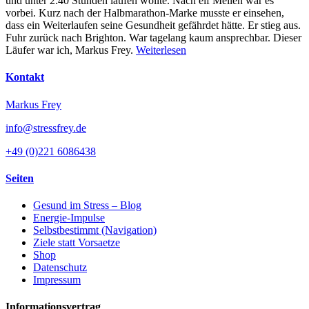
und unter 2:40 Stunden laufen wollte. Nach elf Meilen war es
vorbei. Kurz nach der Halbmarathon-Marke musste er einsehen,
dass ein Weiterlaufen seine Gesundheit gefährdet hätte. Er stieg aus.
Fuhr zurück nach Brighton. War tagelang kaum ansprechbar. Dieser
Läufer war ich, Markus Frey.
Weiterlesen
Kontakt
Markus Frey
info@stressfrey.de
+49 (0)221 6086438
Seiten
Gesund im Stress – Blog
Energie-Impulse
Selbstbestimmt (Navigation)
Ziele statt Vorsaetze
Shop
Datenschutz
Impressum
Informationsvertrag