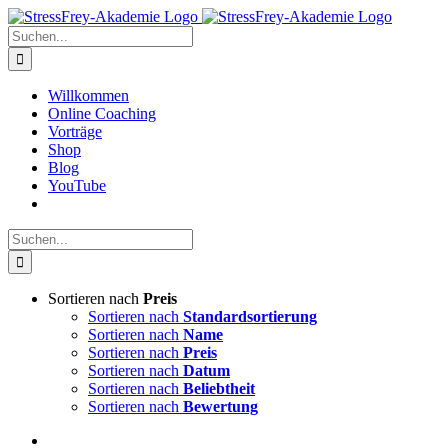
Zum
Inhalt
Suche
springen
nach:
Willkommen
Online Coaching
Vorträge
Shop
Blog
YouTube
Suche
nach:
Sortieren nach
Preis
Sortieren nach
Standardsortierung
Sortieren nach
Name
Sortieren nach
Preis
Sortieren nach
Datum
Sortieren nach
Beliebtheit
Sortieren nach
Bewertung