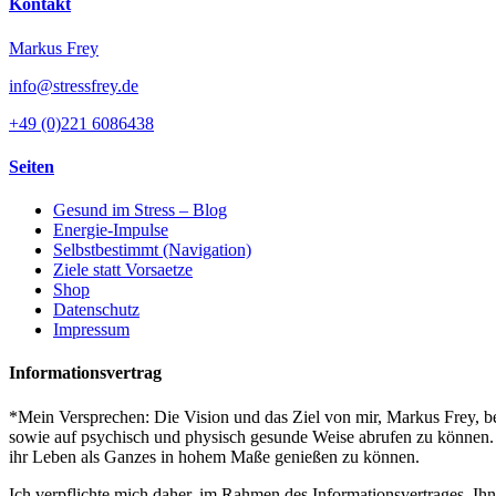
Kontakt
Markus Frey
info@stressfrey.de
+49 (0)221 6086438
Seiten
Gesund im Stress – Blog
Energie-Impulse
Selbstbestimmt (Navigation)
Ziele statt Vorsaetze
Shop
Datenschutz
Impressum
Informationsvertrag
*Mein Versprechen: Die Vision und das Ziel von mir, Markus Frey, bes
sowie auf psychisch und physisch gesunde Weise abrufen zu können. S
ihr Leben als Ganzes in hohem Maße genießen zu können.
Ich verpflichte mich daher, im Rahmen des Informationsvertrages, Ih