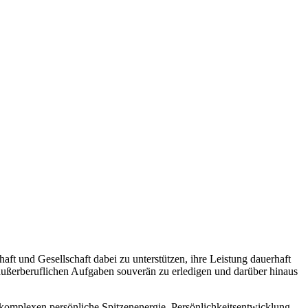
aft und Gesellschaft dabei zu unterstützen, ihre Leistung dauerhaft
 außerberuflichen Aufgaben souverän zu erledigen und darüber hinaus
nkomplexen persönliche Spitzenenergie, Persönlichkeitsentwicklung,