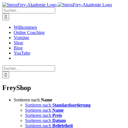
Zum
Inhalt
Suche
springen
nach:
Willkommen
Online Coaching
Vorträge
Shop
Blog
YouTube
Suche
nach:
FreyShop
Sortieren nach
Name
Sortieren nach
Standardsortierung
Sortieren nach
Name
Sortieren nach
Preis
Sortieren nach
Datum
Sortieren nach
Beliebtheit