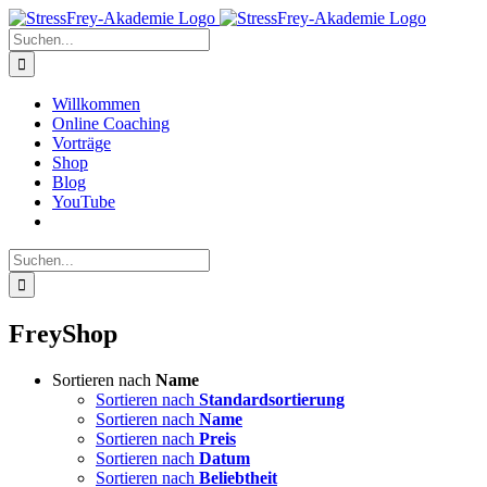
Zum
Inhalt
Suche
springen
nach:
Willkommen
Online Coaching
Vorträge
Shop
Blog
YouTube
Suche
nach:
FreyShop
Sortieren nach
Name
Sortieren nach
Standardsortierung
Sortieren nach
Name
Sortieren nach
Preis
Sortieren nach
Datum
Sortieren nach
Beliebtheit